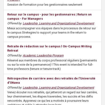
Session de formation pour les gestionnaires seulement
Retour sur le campus - pour les gestionnaires | Return on
campus - For Managers
Offered by:
Leadership, Learning and Organizational Development
Mieux accompagner vos équipes dans le processus de retour sur
le campus Stretegies to support your teams in the return to
campus process.
Retraite de rédaction sur le campus l On-Campus Writing
Retreat
Offered by:
Academic Leadership Program
Réservé aux membres du corps professoral réguliers (permanents
ou sur la voie de la permanence) l This event is intended for full-
time professors (tenure or tenure-track)
Rétrospective de carrière avec des retraités de l’Université
d’Ottawa
Offered by:
Leadership, Learning and Organizational Development
Venez écouter nos retraités, qui jetteront un regard sur leur carrière,
leur cheminement, les étapes traversées, les succès et les défis
rencontrés. Apprenez ce qui les a motivés à poursuivre leurs
ambitions et aidés à atteindre leurs buts.