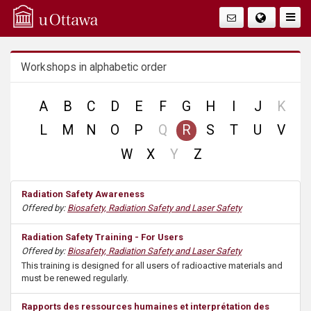
Q
Togg
Navig
u
Workshops in alphabetic order
i
c
no
A
B
C
D
E
F
G
H
I
J
K
reco
no
L
M
N
O
P
Q
R
S
T
U
V
k
record
no
W
X
Y
Z
A
record
Radiation Safety Awareness
c
Offered by:
Biosafety, Radiation Safety and Laser Safety
c
Radiation Safety Training - For Users
Offered by:
Biosafety, Radiation Safety and Laser Safety
e
This training is designed for all users of radioactive materials and
must be renewed regularly.
s
Rapports des ressources humaines et interprétation des