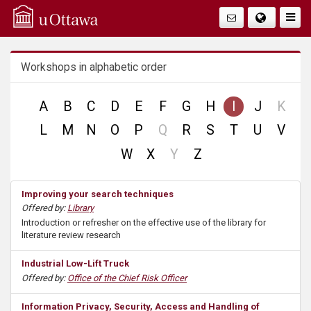
Q
Togg
Navig
u
Workshops in alphabetic order
i
c
no
A
B
C
D
E
F
G
H
I
J
K
reco
no
L
M
N
O
P
Q
R
S
T
U
V
k
record
no
W
X
Y
Z
A
record
Improving your search techniques
c
Offered by:
Library
Introduction or refresher on the effective use of the library for
c
literature review research
e
Industrial Low-Lift Truck
Offered by:
Office of the Chief Risk Officer
s
Information Privacy, Security, Access and Handling of