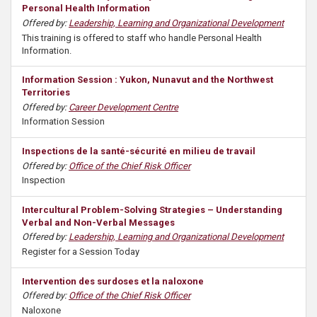
Personal Health Information
s
Offered by:
Leadership, Learning and Organizational Development
This training is offered to staff who handle Personal Health
Information.
Information Session : Yukon, Nunavut and the Northwest
Territories
Offered by:
Career Development Centre
Information Session
Inspections de la santé-sécurité en milieu de travail
Offered by:
Office of the Chief Risk Officer
Inspection
Intercultural Problem-Solving Strategies – Understanding
Verbal and Non-Verbal Messages
Offered by:
Leadership, Learning and Organizational Development
Register for a Session Today
Intervention des surdoses et la naloxone
Offered by:
Office of the Chief Risk Officer
Naloxone