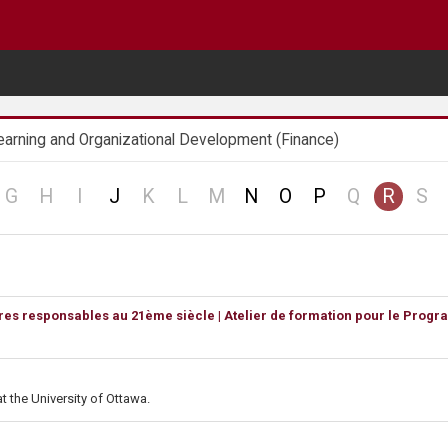
earning and Organizational Development (Finance)
o
no
no
no
no
no
no
no
no
G
H
I
J
K
L
M
N
O
P
Q
R
S
cord
record
record
record
record
record
record
record
re
 autres responsables au 21ème siècle | Atelier de formation pour le P
t the University of Ottawa.