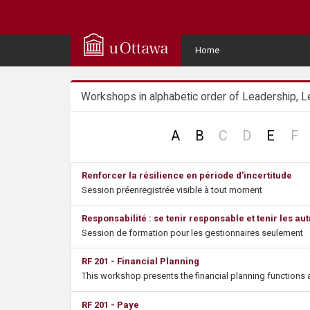
Q
u
User
Home
Menu
i
Workshops in alphabetic order of Leadership, L
c
k
no
no
n
A
B
C
D
E
F
record
record
re
A
Renforcer la résilience en période d'incertitude
Session préenregistrée visible à tout moment
c
Responsabilité : se tenir responsable et tenir les
c
Session de formation pour les gestionnaires seulement
e
RF 201 - Financial Planning
This workshop presents the financial planning functions a
s
RF 201 - Paye