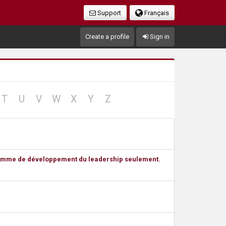
Support
Français
Create a profile
Sign in
no
no
no
no
no
no
no
T
U
V
W
X
Y
Z
cord
record
record
record
record
record
record
record
rogramme de développement du leadership seulement.