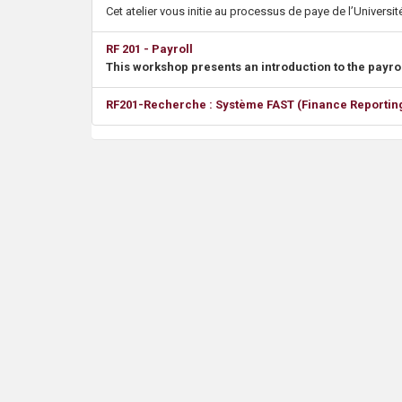
s
Cet atelier vous initie au processus de paye de l’Université
RF 201 - Payroll
This workshop presents an introduction to the payrol
RF201-Recherche : Système FAST (Finance Reporti