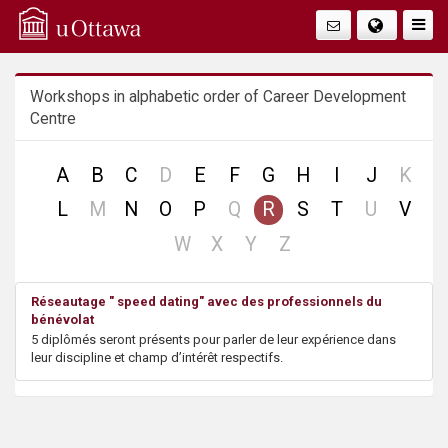
Q
Togg
Navig
u
Workshops in alphabetic order of Career Development
i
Centre
c
no
no
A
B
C
D
E
F
G
H
I
J
K
k
record
reco
no
no
no
L
M
N
O
P
Q
R
S
T
U
V
record
record
record
A
no
no
no
no
W
X
Y
Z
record
record
record
record
c
Réseautage " speed dating" avec des professionnels du
bénévolat
c
5 diplômés seront présents pour parler de leur expérience dans
leur discipline et champ d’intérêt respectifs.
e
s