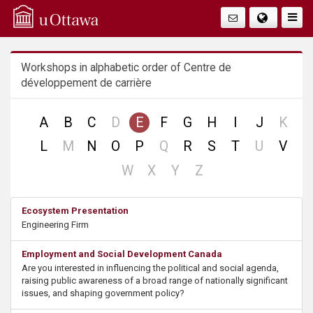
Q
Faire
Bascu
u
La
Workshops in alphabetic order of Centre de
i
Navig
développement de carrière
c
no
no
A
B
C
D
E
F
G
H
I
J
K
k
record
reco
no
no
no
L
M
N
O
P
Q
R
S
T
U
V
record
record
record
A
no
no
no
no
W
X
Y
Z
record
record
record
record
c
Ecosystem Presentation
Engineering Firm
c
Employment and Social Development Canada
e
Are you interested in influencing the political and social agenda,
raising public awareness of a broad range of nationally significant
s
issues, and shaping government policy?