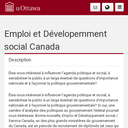
Q
Faire
Bascu
u
La
i
Emploi et Dévelopemment
Navig
c
social Canada
k
Description
A
Description
Êtes-vous intéressé à influencer l'agenda politique et social, à
sensibiliser le public à un large éventail de questions d'importance
c
nationale et à façonner la politique gouvernementale?
c
Êtes-vous intéressé à influencer l'agenda politique et social, à
sensibiliser le public à un large éventail de questions d'importance
nationale et à façonner la politique gouvernementale? Si oui, une
e
carrière d’analyste des politiques au gouvernement fédéral pourrait
vous intéresser. Bonne nouvelle, Emploi et Développement social /
s
Service Canada, un des plus grands ministères du gouvernement
du Canada, est en période de recrutement de diplômés (et ceux qui