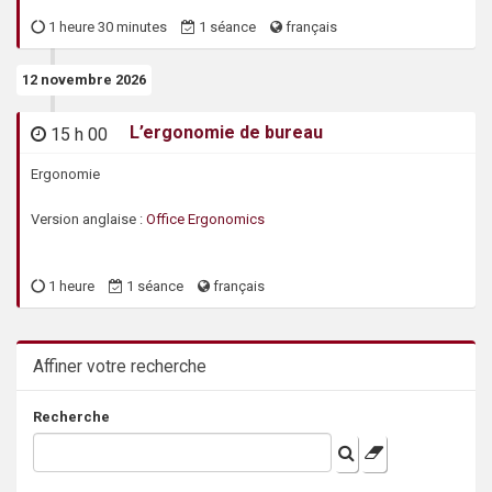
1 heure 30 minutes
1 séance
français
12 novembre 2026
47589
L’ergonomie de bureau
15 h 00
Ergonomie
Version anglaise :
Office Ergonomics
1 heure
1 séance
français
Affiner votre recherche
Recherche
Filter list
Clear Filter