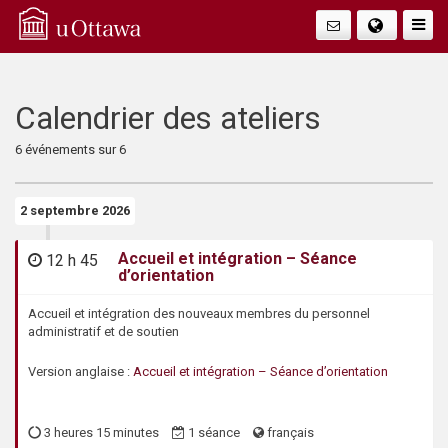
Q
Faire
Bascu
u
La
i
Calendrier des ateliers
Navig
c
6
événements sur
6
k
2 septembre 2026
A
Accueil et intégration – Séance
12 h 45
47745
d’orientation
c
Accueil et intégration des nouveaux membres du personnel
c
administratif et de soutien
e
Version anglaise :
Accueil et intégration – Séance d’orientation
s
3 heures 15 minutes
1 séance
français