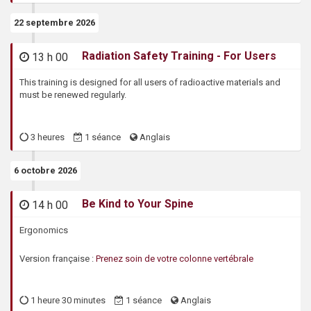
s
22 septembre 2026
47621
Radiation Safety Training - For Users
13 h 00
This training is designed for all users of radioactive materials and
must be renewed regularly.
3 heures
1 séance
Anglais
6 octobre 2026
47569
Be Kind to Your Spine
14 h 00
Ergonomics
Version française :
Prenez soin de votre colonne vertébrale
1 heure 30 minutes
1 séance
Anglais