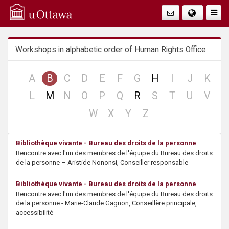
Q
Togg
Navig
u
Workshops in alphabetic order of Human Rights Office
i
c
no
no
no
no
no
no
no
no
no
A
B
C
D
E
F
G
H
I
J
K
record
record
record
record
record
record
record
record
reco
no
no
no
no
no
no
no
no
no
L
M
N
O
P
Q
R
S
T
U
V
k
record
record
record
record
record
record
record
record
reco
no
no
no
no
W
X
Y
Z
A
record
record
record
record
Bibliothèque vivante - Bureau des droits de la personne
c
Rencontre avec l'un des membres de l'équipe du Bureau des droits
de la personne – Aristide Nononsi, Conseiller responsable
c
Bibliothèque vivante - Bureau des droits de la personne
e
Rencontre avec l'un des membres de l'équipe du Bureau des droits
de la personne - Marie-Claude Gagnon, Conseillère principale,
s
accessibilité