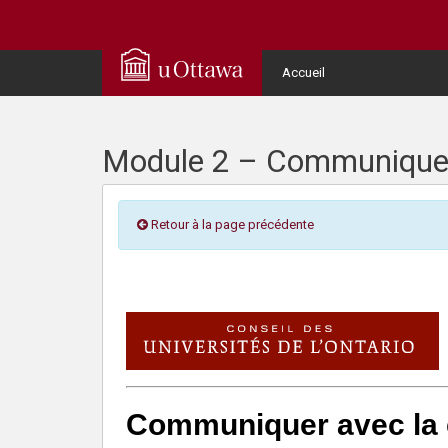
Q
u
User
Accueil
Menu
i
c
Module 2 – Communiquer 
k
Retour à la page précédente
A
c
c
e
s