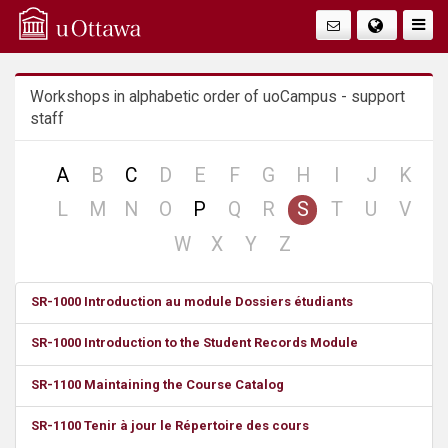
Q
Togg
Navig
u
Workshops in alphabetic order of uoCampus - support
i
staff
c
no
no
no
no
no
no
no
no
no
A
B
C
D
E
F
G
H
I
J
K
k
record
record
record
record
record
record
record
record
reco
no
no
no
no
no
no
no
no
no
L
M
N
O
P
Q
R
S
T
U
V
record
record
record
record
record
record
record
record
reco
A
no
no
no
no
W
X
Y
Z
record
record
record
record
c
SR-1000 Introduction au module Dossiers étudiants
c
SR-1000 Introduction to the Student Records Module
e
SR-1100 Maintaining the Course Catalog
s
SR-1100 Tenir à jour le Répertoire des cours