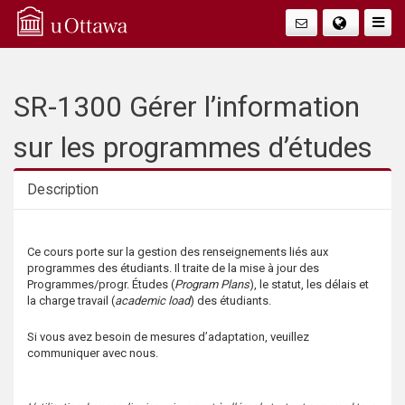
Q
Togg
Navig
u
i
SR-1300 Gérer l’information
c
sur les programmes d’études
k
Description
A
Description
Ce cours porte sur la gestion des renseignements liés aux
c
programmes des étudiants. Il traite de la mise à jour des
Programmes/progr. Études (
Program Plans
), le statut, les délais et
c
la charge travail (
academic load
) des étudiants.
e
Si vous avez besoin de mesures d’adaptation, veuillez
communiquer avec nous.
s