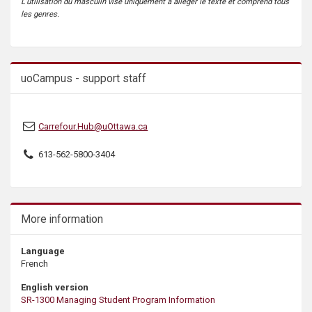
L’utilisation du masculin vise uniquement à alléger le texte et comprend tous
s
les genres.
uoCampus - support staff
Carrefour.Hub@uOttawa.ca
613-562-5800-3404
More information
Language
French
English version
SR-1300 Managing Student Program Information