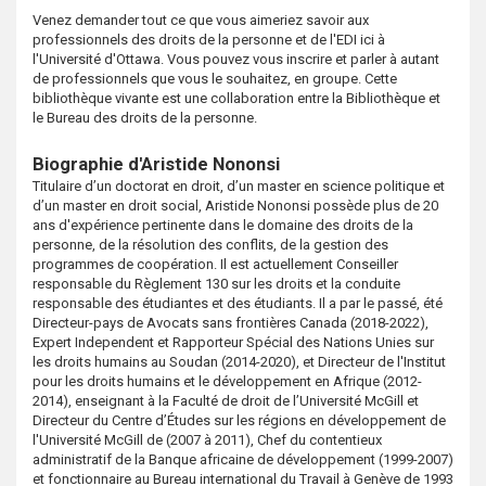
s
Venez demander tout ce que vous aimeriez savoir aux
professionnels des droits de la personne et de l'EDI ici à
l'Université d'Ottawa. Vous pouvez vous inscrire et parler à autant
de professionnels que vous le souhaitez, en groupe. Cette
bibliothèque vivante est une collaboration entre la Bibliothèque et
le Bureau des droits de la personne.
Biographie d'Aristide Nononsi
Titulaire d’un doctorat en droit, d’un master en science politique et
d’un master en droit social, Aristide Nononsi possède plus de 20
ans d'expérience pertinente dans le domaine des droits de la
personne, de la résolution des conflits, de la gestion des
programmes de coopération. Il est actuellement Conseiller
responsable du Règlement 130 sur les droits et la conduite
responsable des étudiantes et des étudiants. Il a par le passé, été
Directeur-pays de Avocats sans frontières Canada (2018-2022),
Expert Independent et Rapporteur Spécial des Nations Unies sur
les droits humains au Soudan (2014-2020), et Directeur de l'Institut
pour les droits humains et le développement en Afrique (2012-
2014), enseignant à la Faculté de droit de l’Université McGill et
Directeur du Centre d’Études sur les régions en développement de
l'Université McGill de (2007 à 2011), Chef du contentieux
administratif de la Banque africaine de développement (1999-2007)
et fonctionnaire au Bureau international du Travail à Genève de 1993