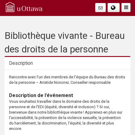
Q
Faire
Bascu
u
La
i
Bibliothèque vivante - Bureau
Navig
c
des droits de la personne
k
Description
A
Description
Rencontre avec l'un des membres de l'équipe du Bureau des droits
de la personne – Aristide Nononsi, Conseiller responsable
c
Description de l'événement
c
Vous souhaitez travailler dans le domaine des droits de la
personne et de l'EDI (équité, diversité et inclusion) ? Si oui,
e
bienvenue dans notre bibliothèque vivante ! Apprenez-en plus sur
l'accessibilité, la prévention de la violence sexuelle, la prévention
du harcèlement, la discrimination, l'équité, la diversité et plus
s
encore.