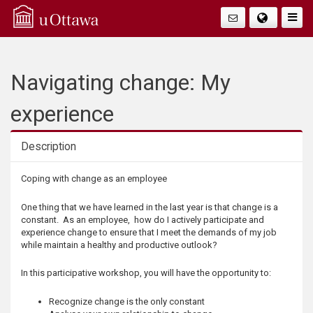
Q
Faire
Bascu
u
La
i
Navigating change: My
Navig
c
experience
k
Description
A
Description
Coping with change as an employee
c
One thing that we have learned in the last year is that change is a
constant. As an employee, how do I actively participate and
c
experience change to ensure that I meet the demands of my job
while maintain a healthy and productive outlook?
e
In this participative workshop, you will have the opportunity to:
s
Recognize change is the only constant