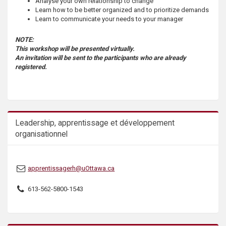
Analyse your own relationship to change
s
Learn how to be better organized and to prioritize demands
Learn to communicate your needs to your manager
NOTE:
This workshop will be presented virtually.
An invitation will be sent to the participants who are already
registered.
Leadership, apprentissage et développement
organisationnel
apprentissagerh@uOttawa.ca
613-562-5800-1543