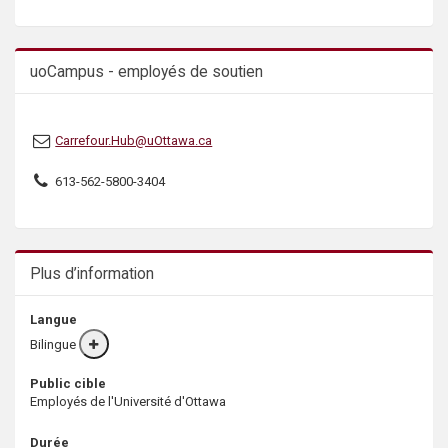
s
uoCampus - employés de soutien
Carrefour.Hub@uOttawa.ca
613-562-5800-3404
Plus d’information
Langue
Bilingue
More
info
Public cible
Employés de l'Université d'Ottawa
Durée