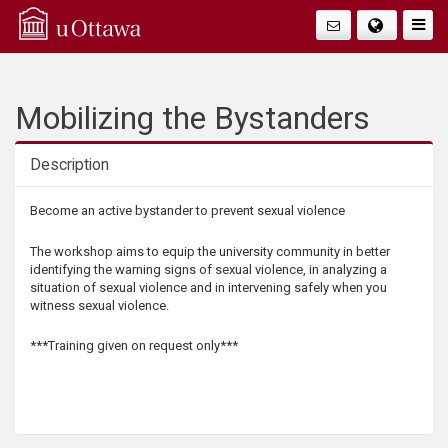
Q
Faire
Bascu
u
La
i
Mobilizing the Bystanders
Navig
c
Description
k
Description
Become an active bystander to prevent sexual violence
A
The workshop aims to equip the university community in better
identifying the warning signs of sexual violence, in analyzing a
c
situation of sexual violence and in intervening safely when you
witness sexual violence.
c
***Training given on request only***
e
s