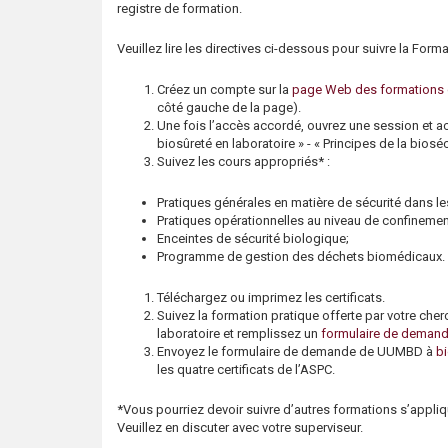
registre de formation.
s
Veuillez lire les directives ci-dessous pour suivre la For
Créez un compte sur la
page Web des formations 
côté gauche de la page).
Une fois l’accès accordé, ouvrez une session et ac
biosûreté en laboratoire » - « Principes de la bioséc
Suivez les cours appropriés* :
Pratiques générales en matière de sécurité dans l
Pratiques opérationnelles au niveau de confinemen
Enceintes de sécurité biologique;
Programme de gestion des déchets biomédicaux.
Téléchargez ou imprimez les certificats.
Suivez la formation pratique offerte par votre che
laboratoire et remplissez un
formulaire de dema
Envoyez le formulaire de demande de UUMBD à
b
les quatre certificats de l’ASPC.
*Vous pourriez devoir suivre d’autres formations s’appliq
Veuillez en discuter avec votre superviseur.