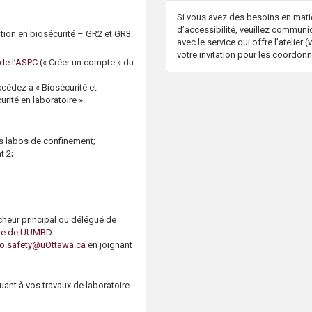
Si vous avez des besoins en mati
d’accessibilité, veuillez communi
mation en biosécurité – GR2 et GR3.
avec le service qui offre l’atelier (v
votre invitation pour les coordon
de l’ASPC
(« Créer un compte » du
cédez à « Biosécurité et
urité en laboratoire ».
es labos de confinement;
t 2;
rcheur principal ou délégué de
nde de UUMBD
.
io.safety@uOttawa.ca
en joignant
uant à vos travaux de laboratoire.