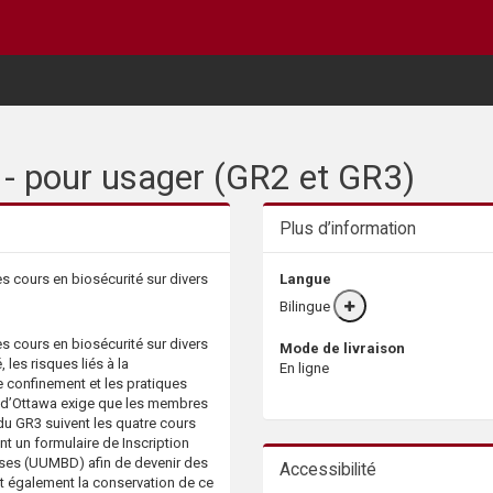
 - pour usager (GR2 et GR3)
Plus d’information
 cours en biosécurité sur divers
Langue
Bilingue
More
info
 cours en biosécurité sur divers
Mode de livraison
les risques liés à la
En ligne
 confinement et les pratiques
é d’Ottawa exige que les membres
du GR3 suivent les quatre cours
nt un formulaire de Inscription
uses (UUMBD) afin de devenir des
Accessibilité
nt également la conservation de ce