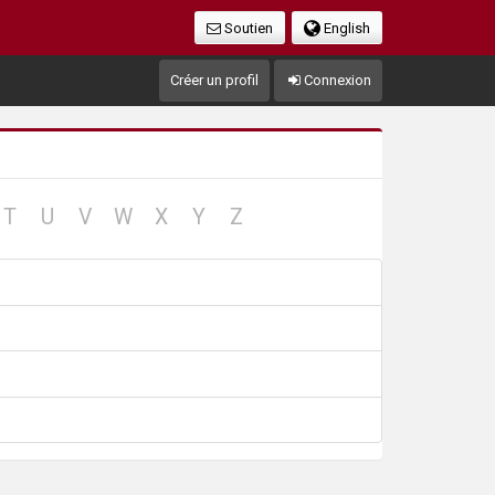
Soutien
English
Créer un profil
Connexion
no
no
no
no
no
no
no
T
U
V
W
X
Y
Z
record
record
record
record
record
record
record