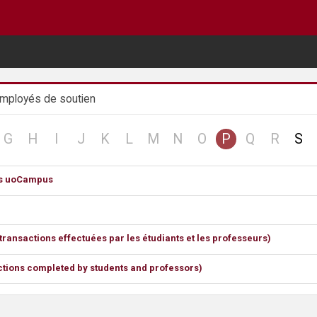
employés de soutien
o
no
no
no
no
no
no
no
no
no
no
no
G
H
I
J
K
L
M
N
O
P
Q
R
S
d
cord
record
record
record
record
record
record
record
record
record
record
record
ns uoCampus
ransactions effectuées par les étudiants et les professeurs)
ctions completed by students and professors)