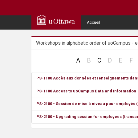
Q
u
User
Accueil
Menu
i
Workshops in alphabetic order of uoCampus - 
c
k
no
no
no
n
A
B
C
D
E
F
record
record
recor
re
A
PS-1100 Accès aux données et renseignements da
c
PS-1100 Access to uoCampus Data and Information
c
PS-2100 - Session de mise à niveau pour employés (t
e
PS-2100 - Upgrading session for employees (transa
s