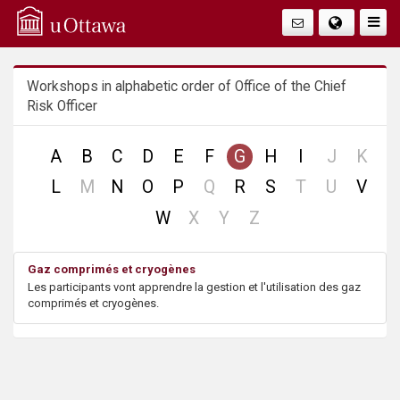
Q
Togg
Navig
u
Workshops in alphabetic order of Office of the Chief
i
Risk Officer
c
no
no
A
B
C
D
E
F
G
H
I
J
K
k
record
reco
no
no
no
no
L
M
N
O
P
Q
R
S
T
U
V
record
record
record
record
A
no
no
no
W
X
Y
Z
record
record
record
c
Gaz comprimés et cryogènes
Les participants vont apprendre la gestion et l'utilisation des gaz
c
comprimés et cryogènes.
e
s