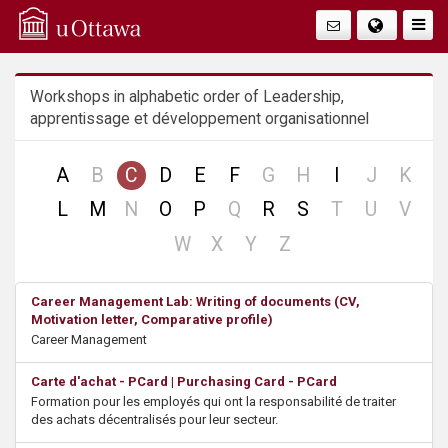
Q
Togg
Navig
u
Workshops in alphabetic order of Leadership,
i
apprentissage et développement organisationnel
c
no
no
no
no
no
A
B
C
D
E
F
G
H
I
J
K
k
record
record
record
record
reco
no
no
no
no
no
L
M
N
O
P
Q
R
S
T
U
V
record
record
record
record
reco
A
no
no
no
no
W
X
Y
Z
record
record
record
record
c
Career Management Lab: Writing of documents (CV,
Motivation letter, Comparative profile)
c
Career Management
e
Carte d'achat - PCard | Purchasing Card - PCard
Formation pour les employés qui ont la responsabilité de traiter
s
des achats décentralisés pour leur secteur.