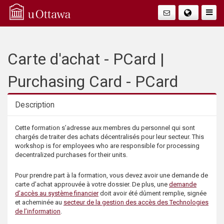
Q
Faire
Bascu
u
La
i
Carte d'achat - PCard |
Navig
c
Purchasing Card - PCard
k
Description
A
Description
Cette formation s’adresse aux membres du personnel qui sont
chargés de traiter des achats décentralisés pour leur secteur. This
c
workshop is for employees who are responsible for processing
decentralized purchases for their units.
c
Pour prendre part à la formation, vous devez avoir une demande de
carte d’achat approuvée à votre dossier. De plus, une
demande
e
d’accès au système financier
doit avoir été dûment remplie, signée
et acheminée au
secteur de la gestion des accès des Technologies
s
de l’information
.