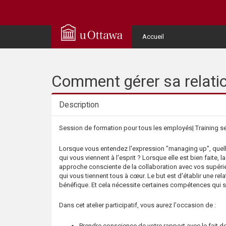
Q
u
User
Accueil
Menu
i
c
Comment gérer sa relatio
k
Description
A
Description
Session de formation pour tous les employés| Training s
c
Lorsque vous entendez l'expression "managing up", quel
qui vous viennent à l'esprit ? Lorsque elle est bien faite, l
c
approche consciente de la collaboration avec vos supérie
qui vous tiennent tous à cœur. Le but est d'établir une re
bénéfique. Et cela nécessite certaines compétences qui 
e
Dans cet atelier participatif, vous aurez l'occasion de :
s
Prendre conscience de votre rapport avec le fait de