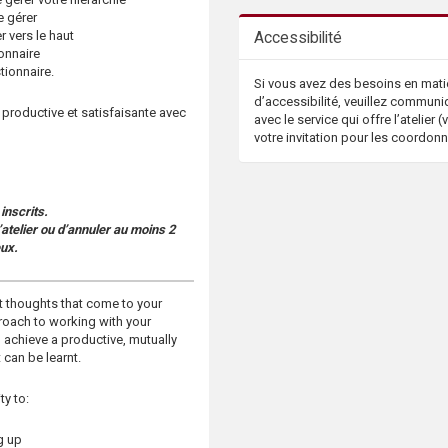
e gérer
 vers le haut
Accessibilité
onnaire
tionnaire.
Si vous avez des besoins en mati
d’accessibilité, veuillez communi
 productive et satisfaisante avec
avec le service qui offre l’atelier (v
votre invitation pour les coordon
inscrits.
atelier ou d’annuler au moins 2
eux.
t thoughts that come to your
oach to working with your
o achieve a productive, mutually
t can be learnt.
ty to:
g up