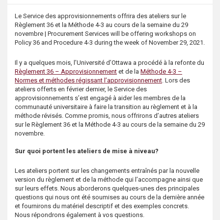
s
Description
Le Service des approvisionnements offrira des ateliers sur le
Règlement 36 et la Méthode 4-3 au cours de la semaine du 29
novembre | Procurement Services will be offering workshops on
Policy 36 and Procedure 4-3 during the week of November 29, 2021.
Il y a quelques mois, l’Université d’Ottawa a procédé à la refonte du
Règlement 36 – Approvisionnement
et de la
Méthode 4-3 –
Normes et méthodes régissant l’approvisionnement
. Lors des
ateliers offerts en février dernier, le Service des
approvisionnements s’est engagé à aider les membres de la
communauté universitaire à faire la transition au règlement et à la
méthode révisés. Comme promis, nous offrirons d’autres ateliers
sur le Règlement 36 et la Méthode 4-3 au cours de la semaine du 29
novembre.
Sur quoi portent les ateliers de mise à niveau?
Les ateliers portent sur les changements entraînés par la nouvelle
version du règlement et de la méthode qui l’accompagne ainsi que
sur leurs effets. Nous aborderons quelques-unes des principales
questions qui nous ont été soumises au cours de la dernière année
et fournirons du matériel descriptif et des exemples concrets.
Nous répondrons également à vos questions.