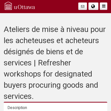
Q
Faire
Bascu
u
La
i
Ateliers de mise à niveau pour
Navig
c
les acheteuses et acheteurs
k
désignés de biens et de
A
services | Refresher
c
workshops for designated
c
buyers procuring goods and
e
services.
s
Description