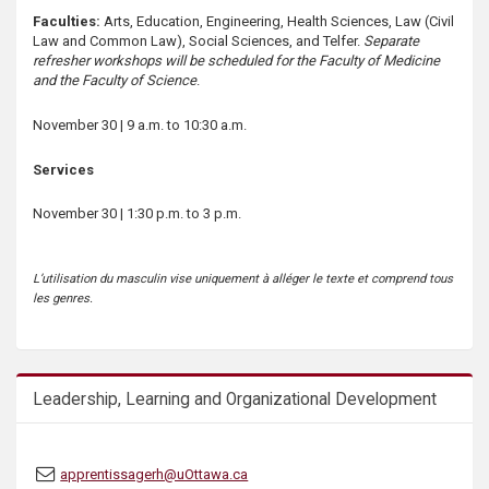
Faculties:
Arts, Education, Engineering, Health Sciences, Law (Civil
Law and Common Law), Social Sciences, and Telfer.
Separate
refresher workshops will be scheduled for the Faculty of Medicine
and the Faculty of Science
.
November 30 | 9 a.m. to 10:30 a.m.
Services
November 30 | 1:30 p.m. to 3 p.m.
L’utilisation du masculin vise uniquement à alléger le texte et comprend tous
les genres.
Leadership, Learning and Organizational Development
apprentissagerh@uOttawa.ca