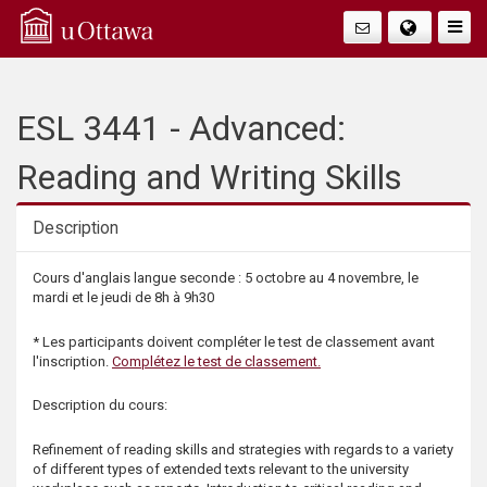
Q
Faire
Bascu
u
La
i
ESL 3441 - Advanced:
Navig
c
Reading and Writing Skills
k
Description
A
Description
Cours d'anglais langue seconde : 5 octobre au 4 novembre, le
mardi et le jeudi de 8h à 9h30
c
* Les participants doivent compléter le test de classement avant
c
l'inscription.
Complétez le test de classement.
e
Description du cours:
Refinement of reading skills and strategies with regards to a variety
s
of different types of extended texts relevant to the university