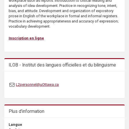
workplace such as reports. Introduction to critical reading and
s
analysis of idea development. Practice in recognizing tone, intent,
bias, and attitude. Development and organization of expository
prose in English of the workplace in formal and informal registers.
Practice in achieving appropriateness and accuracy of expression;
vocabulary development.
Inscription en ligne
ILOB - Institut des langues officielles et du bilinguisme
L2personnel@uOttawa.ca
Plus d’information
Langue