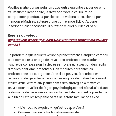
s
Veuillez participer au webinaire Les outils essentiels pour gérer le
traumatisme secondaire, la détresse morale et l’usure de
compassion pendant la pandémie. Le webinaire est donné par
Françoise Mathieu, auteure d’une conférence TEDx. Aucune
inscription est nécessaire. Il suffit de cliquer sur lien ci-bas :
Reprise du vidéo :
https://event.webinarjam.com/t/click/n6wvms1mh2mbmqs076axz
zam8a4
La pandémie que nous traversons présentement a amplifié et rendu
plus complexe la charge de travail des professionnels aidants :
l’usure de compassion, la détresse morale et la gestion des récits
difficiles sont omniprésentes. Des mesures personnelles,
professionnelles et organisationnelles peuvent être mises en
œuvre afin de gérer les effets de ces risques du métier. Le présent
atelier virtuel offrira aux participants des stratégies à mettre en
œuvre pour travailler de façon psychologiquement sécuritaire dans
le domaine de l’intervention en santé mentale pendant la pandémie.
À la fin de l’atelier, les participants se seront familiarisés avec :
« L’empathie exquise » : qu’est-ce que c’est?
Comment reconnaître la détresse morale