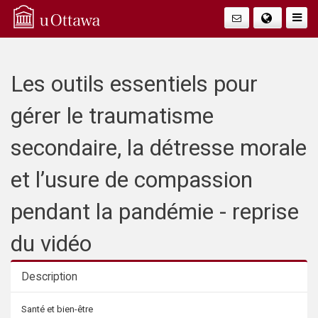
Q
Faire
Bascu
u
La
i
Les outils essentiels pour
Navig
c
gérer le traumatisme
k
secondaire, la détresse morale
A
et l’usure de compassion
c
pendant la pandémie - reprise
c
du vidéo
e
Description
s
Description
Santé et bien-être