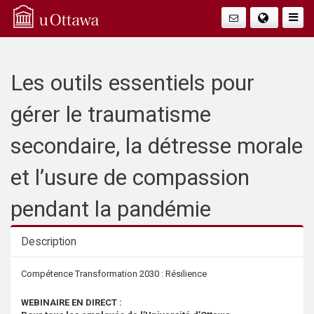
Q
Faire
Bascu
u
La
i
Les outils essentiels pour
Navig
c
gérer le traumatisme
k
secondaire, la détresse morale
A
et l’usure de compassion
c
pendant la pandémie
c
Description
e
Description
Compétence Transformation 2030 : Résilience
s
WEBINAIRE EN DIRECT :