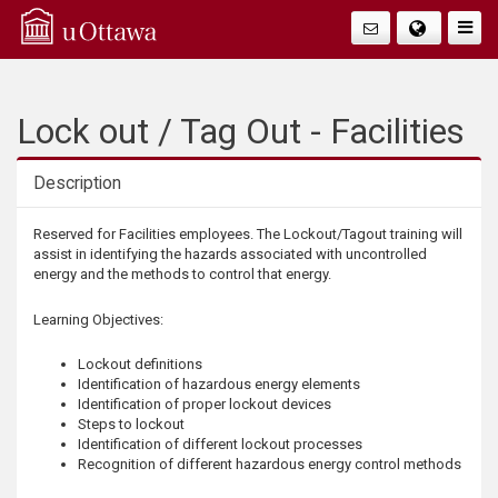
Q
Faire
Bascu
u
La
i
Lock out / Tag Out - Facilities
Navig
c
Description
k
Description
Reserved for Facilities employees. The Lockout/Tagout training will
assist in identifying the hazards associated with uncontrolled
A
energy and the methods to control that energy.
c
Learning Objectives:
c
Lockout definitions
Identification of hazardous energy elements
Identification of proper lockout devices
e
Steps to lockout
Identification of different lockout processes
s
Recognition of different hazardous energy control methods