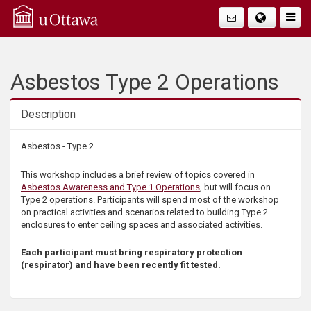
Q
Faire
Bascu
u
La
i
Asbestos Type 2 Operations
Navig
c
Description
k
Description
Asbestos - Type 2
A
This workshop includes a brief review of topics covered in
Asbestos Awareness and Type 1 Operations
, but will focus on
c
Type 2 operations. Participants will spend most of the workshop
on practical activities and scenarios related to building Type 2
enclosures to enter ceiling spaces and associated activities.
c
Each participant must bring respiratory protection
e
(respirator) and have been recently fit tested.
s