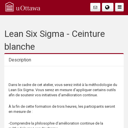
Q
Faire
Bascu
u
La
i
Lean Six Sigma - Ceinture
Navig
c
blanche
k
Description
A
Description
c
Dans le cadre de cet atelier, vous serez initié à la méthodologie du
Lean Six Sigma. Vous serez en mesure d’appliquer certains outils
c
afin de soutenir vos initiatives d’amélioration continue.
e
À la fin de cette formation de trois heures, les participants seront
en mesure de :
s
-Comprendre la philosophie d’amélioration continue de la