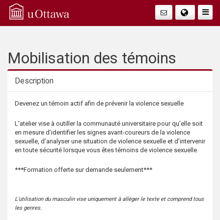
Q
Faire
Bascu
u
La
i
Mobilisation des témoins
Navig
c
Description
k
Description
Devenez un témoin actif afin de prévenir la violence sexuelle
A
L'atelier vise à outiller la communauté universitaire pour qu’elle soit
en mesure d’identifier les signes avant-coureurs de la violence
c
sexuelle, d’analyser une situation de violence sexuelle et d’intervenir
en toute sécurité lorsque vous êtes témoins de violence sexuelle.
c
***Formation offerte sur demande seulement***
e
L’utilisation du masculin vise uniquement à alléger le texte et comprend tous
s
les genres.