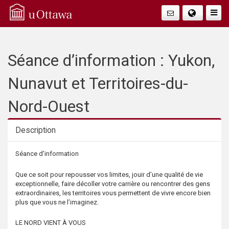
Q
Faire
Bascu
u
La
i
Séance d’information : Yukon,
Navig
c
Nunavut et Territoires-du-
k
Nord-Ouest
A
Description
c
Description
Séance d’information
c
Que ce soit pour repousser vos limites, jouir d’une qualité de vie
exceptionnelle, faire décoller votre carrière ou rencontrer des gens
e
extraordinaires, les territoires vous permettent de vivre encore bien
plus que vous ne l’imaginez.
s
LE NORD VIENT À VOUS