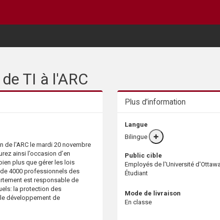
 de TI à l'ARC
Plus d’information
Langue
Bilingue
More
on de l'ARC le mardi 20 novembre
info
urez ainsi l’occasion d’en
Public cible
ien plus que gérer les lois
Employés de l'Université d'Ottaw
s de 4000 professionnels des
Étudiant
artement est responsable de
els: la protection des
Mode de livraison
t le développement de
En classe