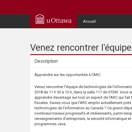
Q
u
User
Accueil
Menu
i
c
Venez rencontrer l'équipe
k
Description
A
Description
Apprendre sur les opportunités à l'ARC
c
Venez rencontrer l’équipe de technologies de l’informati
2018 de 11 h 30 à 13 h, dans la salle 117 de STEM. Vous a
c
apprendre davantage sur tout un aspect de l’ARC qui fait b
fiscales. Saviez-vous que l’ARC emploi actuellement prè
technologies de l’information au Canada ? Ce grand dép
e
nombreux travaux progressifs et intéressants, parmi lesqu
renseignements d’entreprises, la sécurité informatique e
s
programmes Java.