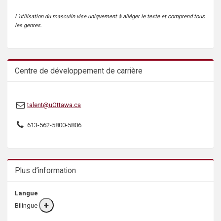
s
L’utilisation du masculin vise uniquement à alléger le texte et comprend tous
les genres.
Centre de développement de carrière
talent@uOttawa.ca
613-562-5800-5806
Plus d’information
Langue
Bilingue
More
info