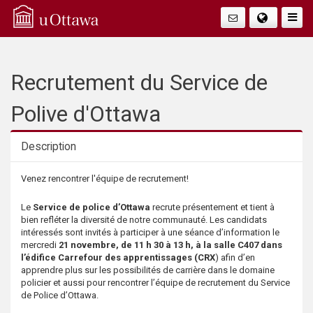
Q
Faire
Bascu
u
La
i
Recrutement du Service de
Navig
c
Polive d'Ottawa
k
Description
A
Description
Venez rencontrer l'équipe de recrutement!
c
Le
Service de police d’Ottawa
recrute présentement et tient à
bien refléter la diversité de notre communauté. Les candidats
c
intéressés sont invités à participer à une séance d’information le
mercredi
21 novembre, de 11 h 30 à 13 h, à la salle C407 dans
l’édifice Carrefour des apprentissages (CRX
) afin d’en
e
apprendre plus sur les possibilités de carrière dans le domaine
policier et aussi pour rencontrer l’équipe de recrutement du Service
s
de Police d’Ottawa.