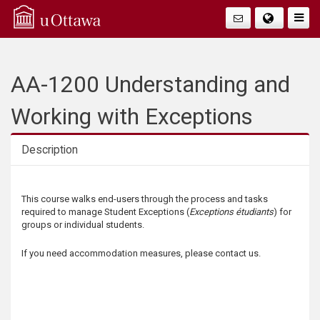
Q
Faire
Bascu
u
La
i
AA-1200 Understanding and
Navig
c
Working with Exceptions
k
Description
A
Description
This course walks end-users through the process and tasks
c
required to manage Student Exceptions (
Exceptions étudiants
) for
groups or individual students.
c
If you need accommodation measures, please contact us.
e
s