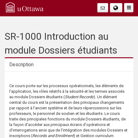
Q
Faire
Bascu
u
La
i
SR-1000 Introduction au
Navig
c
module Dossiers étudiants
k
Description
A
Description
Ce cours porte sur les processus opérationnels, les éléments de
c
l'application, les rôles relatifs à la sécurité et les termes associés
au module Dossiers étudiants (
Student Records
). Un élément
c
central du cours est la présentation des principaux changements
par rapport à l'ancien système et de leurs répercussions sur les
professeurs, le personnel de soutien et les étudiants. Le cours
e
traite des principales fonctions du module Dossiers étudiants, de
la façon d'accéder aux principaux écrans d'opérations et
s
d’interrogations ainsi que de l'intégration des modules Dossiers et
inscriptions (
Records and Enrollment
) et Gestion curriculum