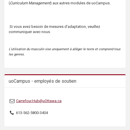
(
Curriculum Management
) aux autres modules de uoCampus.
s
Si vous avez besoin de mesures d’adaptation, veuillez
communiquer avec nous.
L’utilisation du masculin vise uniquement à alléger le texte et comprend tous
les genres.
uoCampus - employés de soutien
Carrefour.Hub@uOttawa.ca
613-562-5800-3404