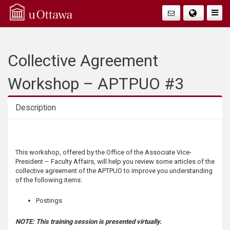
Q
Faire
Bascu
u
La
i
Collective Agreement
Navig
c
Workshop – APTPUO #3
k
Description
A
Description
c
This workshop, offered by the Office of the Associate Vice-
President – Faculty Affairs, will help you review some articles of the
c
collective agreement of the APTPUO to improve you understanding
of the following items:
e
Postings
s
NOTE: This training session is presented virtually.