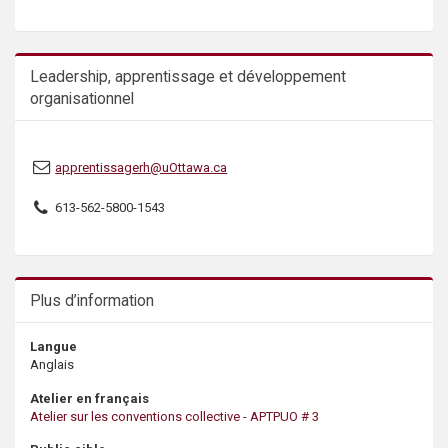
s
Leadership, apprentissage et développement
organisationnel
apprentissagerh@uOttawa.ca
613-562-5800-1543
Plus d’information
Langue
Anglais
Atelier en français
Atelier sur les conventions collective - APTPUO # 3