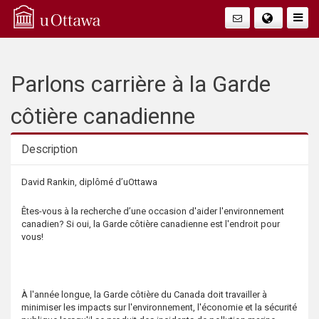
Q
Faire
Bascu
u
La
i
Parlons carrière à la Garde
Navig
c
côtière canadienne
k
Description
A
Description
David Rankin, diplômé d’uOttawa
c
Êtes-vous à la recherche d’une occasion d'aider l'environnement
canadien? Si oui, la Garde côtière canadienne est l'endroit pour
c
vous!
e
À l'année longue, la Garde côtière du Canada doit travailler à
s
minimiser les impacts sur l'environnement, l'économie et la sécurité