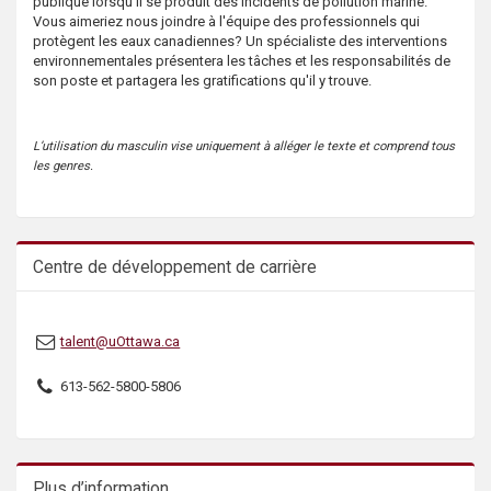
publique lorsqu'il se produit des incidents de pollution marine.
s
Vous aimeriez nous joindre à l'équipe des professionnels qui
protègent les eaux canadiennes? Un spécialiste des interventions
environnementales présentera les tâches et les responsabilités de
son poste et partagera les gratifications qu'il y trouve.
L’utilisation du masculin vise uniquement à alléger le texte et comprend tous
les genres.
Centre de développement de carrière
talent@uOttawa.ca
613-562-5800-5806
Plus d’information