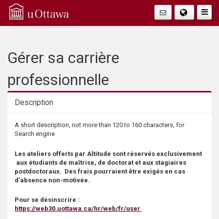
Q
Faire
Bascu
u
La
i
Gérer sa carrière
Navig
c
professionnelle
k
Description
A
Description
A short description, not more than 120 to 160 characters, for
Search engine
c
Les ateliers offerts par Altitude sont réservés exclusivement
c
aux étudiants de maîtrise, de doctorat et aux stagiaires
postdoctoraux. Des frais pourraient être exigés en cas
d’absence non-motivée.
e
Pour se désinscrire :
s
https://web30.uottawa.ca/hr/web/fr/user