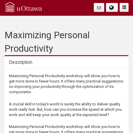
Q
Faire
Bascu
u
La
i
Maximizing Personal
Navig
c
Productivity
k
Description
A
Description
Maximizing Personal Productivity workshop will show you how to
get more done in fewer hours. It offers many practical suggestions
c
on improving your productivity through the optimization of its
components.
c
A crucial skill in today’s world is surely the ability to deliver quality
work really fast. But, how can you increase the speed at which you
e
work and still keep your work quality at the expected level?
s
Maximizing Personal Productivity workshop will show you how to
get more done in fewer hours. It offers many practical suggestions