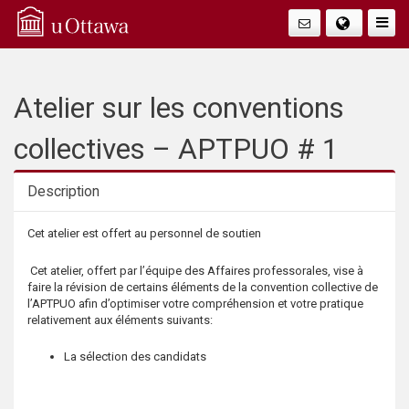
Q
Faire
Bascu
u
La
i
Atelier sur les conventions
Navig
c
collectives – APTPUO # 1
k
Description
A
Description
Cet atelier est offert au personnel de soutien
c
Cet atelier, offert par l’équipe des Affaires professorales, vise à
faire la révision de certains éléments de la convention collective de
c
l’APTPUO afin d’optimiser votre compréhension et votre pratique
relativement aux éléments suivants:
e
La sélection des candidats
s