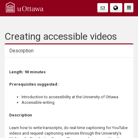
Q
Faire
Bascu
u
La
i
Creating accessible videos
Navig
c
Description
k
Description
Length:
90 minutes
A
Prerequisites suggested :
c
Introduction to accessibility at the University of Ottawa
c
Accessible writing
e
Description
Learn how to write transcripts, do real-time captioning for YouTube
s
videos and request captioning services through the University’s