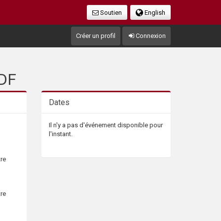
Soutien
English
Créer un profil
Connexion
PDF
Dates
Il n'y a pas d'événement disponible pour
l'instant.
tre
tre