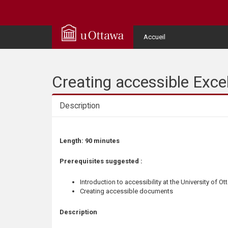
Q
u
User
Accueil
Menu
i
c
Creating accessible Exc
k
Description
A
Description
Length:
90 minutes
c
Prerequisites suggested :
c
Introduction to accessibility at the University of O
e
Creating accessible documents
s
Description