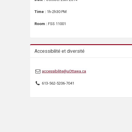
Time :
1h-2h30 PM
Room :
FSS 11001
Accessibilité et diversité
accessibilite@uOttawa.ca
613-562-5206-7041