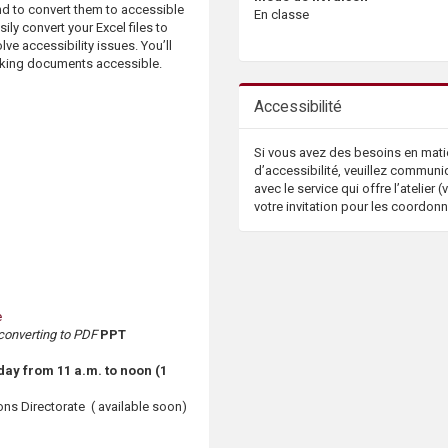
d to convert them to accessible
En classe
ly convert your Excel files to
ve accessibility issues. You’ll
aking documents accessible.
Accessibilité
Si vous avez des besoins en mati
d’accessibilité, veuillez communi
avec le service qui offre l’atelier (v
votre invitation pour les coordon
e
converting to PDF
PPT
ay from 11 a.m. to noon (1
ns Directorate ( available soon)