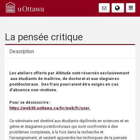
Q
Faire
Bascu
u
La
i
La pensée critique
Navig
c
Description
k
Description
Les ateliers offerts par Altitude sont réservés exclusivement
A
aux étudiants de maîtrise, de doctorat et aux stagiaires
postdoctoraux. Des frais pourraient être exigés en cas
c
d’absence non-motivée.
c
Pour se désinscrire :
https://web30.uottawa.ca/hr/web/fr/user
e
Ce séminaire est destiné aux étudiants diplômés en sciences et en
génie et stagiaires postdoctoraux qui sont confrontés à des
s
problèmes complexes, à la fois dans la recherche et
l'enseignement, et veulent apprendre les techniques de la pensée