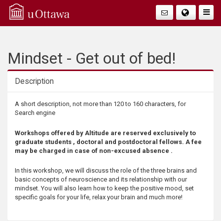
Q
Faire
Bascu
u
La
i
Mindset - Get out of bed!
Navig
c
Description
k
Description
A short description, not more than 120 to 160 characters, for
Search engine
A
Workshops offered by Altitude are reserved exclusively to
c
graduate students , doctoral and postdoctoral fellows. A fee
may be charged in case of non-excused absence .
c
In this workshop, we will discuss the role of the three brains and
basic concepts of neuroscience and its relationship with our
e
mindset. You will also learn how to keep the positive mood, set
specific goals for your life, relax your brain and much more!
s