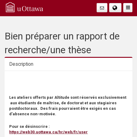
Q
Faire
Bascu
u
La
i
Bien préparer un rapport de
Navig
c
recherche/une thèse
k
Description
A
Description
c
Les ateliers offerts par Altitude sont réservés exclusivement
c
aux étudiants de maîtrise, de doctorat et aux stagiaires
postdoctoraux. Des frais pourraient être exigés en cas
e
d’absence non-motivée.
Pour se désinscrire :
s
https://web30.uottawa.ca/hr/web/fr/user