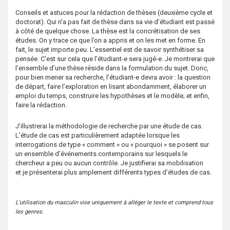
s
Conseils et astuces pour la rédaction de thèses (deuxième cycle et
doctorat). Qui n'a pas fait de thèse dans sa vie d’étudiant est passé
à côté de quelque chose. La thèse est la concrétisation de ses
études. On y trace ce que l’on a appris et on les met en forme. En
fait, le sujet importe peu. L’essentiel est de savoir synthétiser sa
pensée. C’est sur cela que l’étudiant-e sera jugé-e. Je montrerai que
l’ensemble d’une thèse réside dans la formulation du sujet. Donc,
pour bien mener sa recherche, l’étudiant-e devra avoir : la question
de départ, faire l’exploration en lisant abondamment, élaborer un
emploi du temps, construire les hypothèses et le modèle; et enfin,
faire la rédaction.
J'illustrerai la méthodologie de recherche par une étude de cas.
L’étude de cas est particulièrement adaptée lorsque les
interrogations de type « comment » ou « pourquoi » se posent sur
un ensemble d’événements contemporains sur lesquels le
chercheur a peu ou aucun contrôle. Je justifierai sa mobilisation
et je présenterai plus amplement différents types d’études de cas.
L’utilisation du masculin vise uniquement à alléger le texte et comprend tous
les genres.