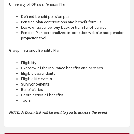
s
University of Ottawa Pension Plan
Defined benefit pension plan
Pension plan contributions and benefit formula
Leave of absence, buy-back or transfer of service
Pension Plan personalized information website and pension
projection tool
Group Insurance Benefits Plan
Eligibility
Overview of the insurance benefits and services
Eligible dependents
Eligible life events
Survivor benefits
Beneficiaries
Coordination of benefits
Tools
NOTE: A Zoom link will be sent to you to access the event