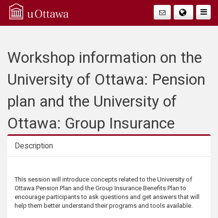
Q
Faire
Bascu
u
La
i
Workshop information on the
Navig
c
University of Ottawa: Pension
k
plan and the University of
A
Ottawa: Group Insurance
c
Description
c
Description
This session will introduce concepts related to the University of
e
Ottawa Pension Plan and the Group Insurance Benefits Plan to
encourage participants to ask questions and get answers that will
s
help them better understand their programs and tools available.