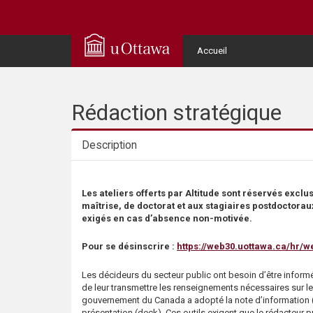
Q
u
User
Accueil
Menu
i
c
Rédaction stratégique
k
Description
A
Description
Les ateliers offerts par Altitude sont réservés excl
c
maîtrise, de doctorat et aux stagiaires postdoctorau
exigés en cas d’absence non-motivée.
c
Pour se désinscrire :
https://web30.uottawa.ca/hr/w
e
Les décideurs du secteur public ont besoin d’être informés
de leur transmettre les renseignements nécessaires sur le
s
gouvernement du Canada a adopté la note d’information (b
présentation (deck). Ces outils exigent que le rédacteur p