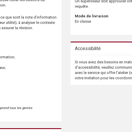
Un superviseur doit approuver vo
oin.
requête.
Mode de livraison
 ce que sont la note d’information
En classe
ur utilité); à analyser le contexte
 assurer la révision.
Accessibilité
ormation;
Si vous avez des besoins en mati
d’accessibilité, veuillez communi
eur;
avec le service qui offre l’atelier (v
votre invitation pour les coordon
mprend tous les genres.