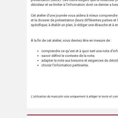
s
décideur et se limiter à l’information dont ce dernier a bes
Cet atelier d’une journée vous aidera à mieux comprendre
et le dossier de présentation (leurs différentes parties et le
spécifique; à établir un plan; à rédiger une ébauche et à en
À la fin de cet atelier, vous devriez être en mesure de :
comprendre ce qu’est et à quoi sert une note d’inf
savoir définir le contexte de la note;
adapter la note aux besoins et exigences du décid
choisir l’information pertinente;
L’utilisation du masculin vise uniquement à alléger le texte et co