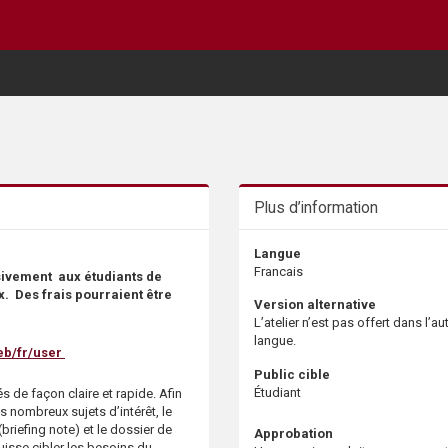
Plus d’information
Langue
Francais
usivement aux étudiants de
x. Des frais pourraient être
Version alternative
L’atelier n’est pas offert dans l’au
langue.
eb/fr/user
Public cible
Étudiant
 de façon claire et rapide. Afin
s nombreux sujets d’intérêt, le
riefing note) et le dossier de
Approbation
uisse cibler les besoins du