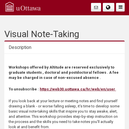
Q
Faire
Bascu
u
La
i
Visual Note-Taking
Navig
c
Description
k
Description
Workshops offered by Altitude are reserved exclusively to
A
graduate students , doctoral and postdoctoral fellows . A fee
may be charged in case of non-excused absence .
c
To unsubscribe :
https://web30.uottawa.ca/hr/web/en/user
c
If you look back at your lecture or meeting notes and find yourself
drawing a blank - or worse falling asleep, it's time to develop some
e
basic visual note-taking skills that inspire you to stay awake, alert,
and attentive. This workshop provides step-by-step instruction on
s
the process and the skills you need to take notes you'll actually
look at and benefit from.