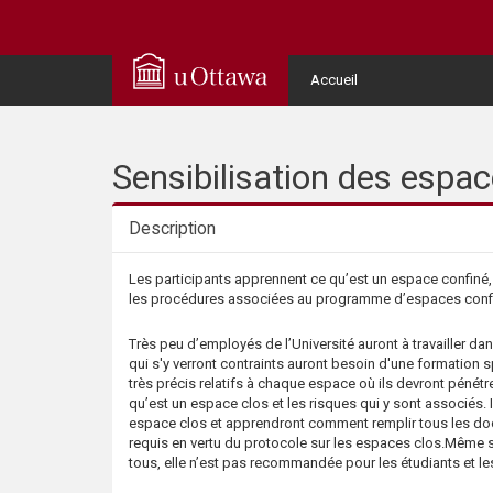
Q
u
User
Accueil
Menu
i
c
Sensibilisation des espac
k
Description
A
Description
Les participants apprennent ce qu’est un espace confiné,
les procédures associées au programme d’espaces confin
c
Très peu d’employés de l’Université auront à travailler da
c
qui s'y verront contraints auront besoin d'une formation 
très précis relatifs à chaque espace où ils devront pénétr
qu’est un espace clos et les risques qui y sont associés. 
e
espace clos et apprendront comment remplir tous les do
requis en vertu du protocole sur les espaces clos.Même si
s
tous, elle n’est pas recommandée pour les étudiants et les