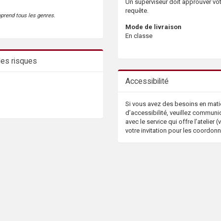
Un superviseur doit approuver vo
requête.
mprend tous les genres.
Mode de livraison
En classe
 des risques
Accessibilité
Si vous avez des besoins en mati
d’accessibilité, veuillez communi
avec le service qui offre l’atelier (v
votre invitation pour les coordon