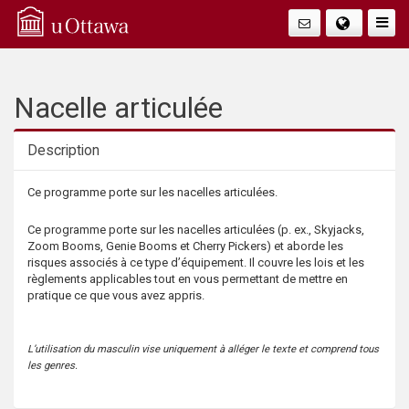
Q
Faire
Bascu
u
La
i
Nacelle articulée
Navig
c
Description
k
Description
Ce programme porte sur les nacelles articulées.
A
Ce programme porte sur les nacelles articulées (p. ex., Skyjacks,
Zoom Booms, Genie Booms et Cherry Pickers) et aborde les
c
risques associés à ce type d’équipement. Il couvre les lois et les
règlements applicables tout en vous permettant de mettre en
pratique ce que vous avez appris.
c
e
L’utilisation du masculin vise uniquement à alléger le texte et comprend tous
les genres.
s