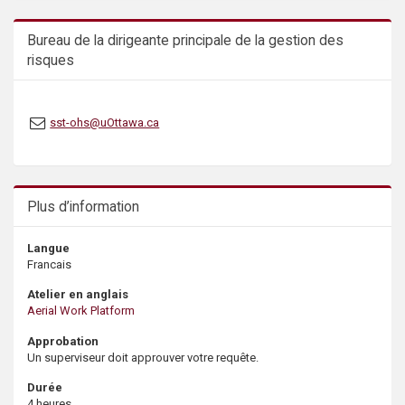
s
Bureau de la dirigeante principale de la gestion des
risques
sst-ohs@uOttawa.ca
Plus d’information
Langue
Francais
Atelier en anglais
Aerial Work Platform
Approbation
Un superviseur doit approuver votre requête.
Durée
4 heures