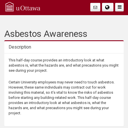
Q
Faire
Bascu
u
La
i
Asbestos Awareness
Navig
c
Description
k
Description
This half-day course provides an introductory look at what
asbestos is, what the hazards are, and what precautions you might
A
see during your project.
c
Certain University employees may never need to touch asbestos.
However, these same individuals may contract out for work
involving this material, so it’s vital to know the risks of asbestos
c
before starting any building-related work. This half-day course
provides an introductory look at what asbestos is, what the
e
hazards are, and what precautions you might see during your
project.
s